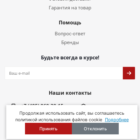
Гарантия на товар
Помощь
Вопрос-ответ
Бренды
Будьте всегда в курсе!
Наши контакты
+7 (495) 969-38-15
info@shiptools.ru
Продолжая использовать сайт, вы соглашаетесь
политикой использования файлов cookie
Подробнее
г. Москва, ЗелАО, г.Зеленоград, ул.Радио, д.23
Принять
Отклонить