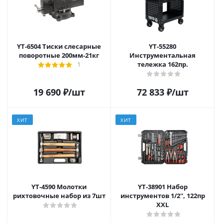
YT-6504 Тиски слесарные
YT-55280
поворотные 200мм-21кг
Инструментальная
тележка 162пр.
1
19 690
₽
/шт
72 833
₽
/шт
ХИТ
ХИТ
YT-4590 Молотки
YT-38901 Набор
рихтовочные набор из 7шт
инструментов 1/2'', 122пр
XXL