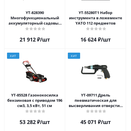
YT-828390
YT-55280T1 Набор
Многофункциональный
инструмента в ложементе
аккумуляторный садовый
YATO 112 предметов
инструмент 18В
21 912
₽
/шт
16 624
₽
/шт
ХИТ
ХИТ
YT-85528 Газонокосилка
YT-09711 Дрель
бензиновая с приводом 196
пневматическая для
см3, 3,5 кВт, 51 см
высверливания отверстий
под точечную сварку
53 282
₽
/шт
45 071
₽
/шт