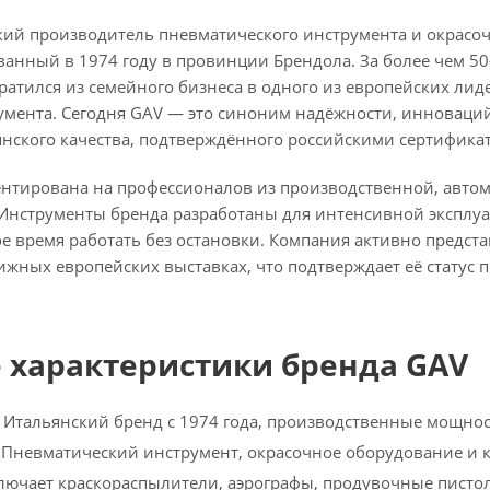
кий производитель пневматического инструмента и окрасо
ванный в 1974 году в провинции Брендола. За более чем 5
атился из семейного бизнеса в одного из европейских лид
мента. Сегодня GAV — это синоним надёжности, инноваци
янского качества, подтверждённого российскими сертифика
нтирована на профессионалов из производственной, авто
 Инструменты бренда разработаны для интенсивной эксплу
 время работать без остановки. Компания активно предста
ижных европейских выставках, что подтверждает её статус 
 характеристики бренда GAV
Итальянский бренд с 1974 года, производственные мощнос
Пневматический инструмент, окрасочное оборудование и к
ючает краскораспылители, аэрографы, продувочные пистол