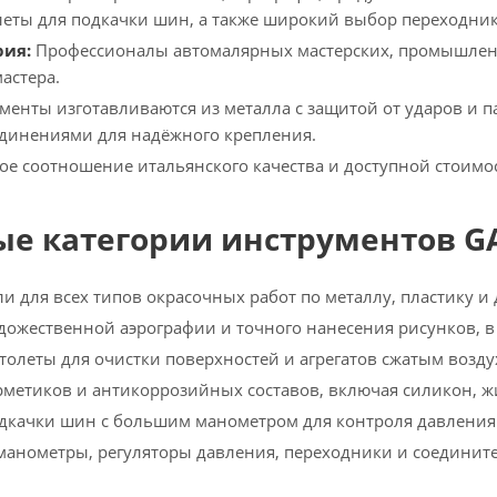
леты для подкачки шин, а также широкий выбор переходни
рия:
Профессионалы автомалярных мастерских, промышленн
астера.
менты изготавливаются из металла с защитой от ударов и 
динениями для надёжного крепления.
е соотношение итальянского качества и доступной стоимо
е категории инструментов G
и для всех типов окрасочных работ по металлу, пластику и 
дожественной аэрографии и точного нанесения рисунков, в 
олеты для очистки поверхностей и агрегатов сжатым возду
рметиков и антикоррозийных составов, включая силикон, 
дкачки шин с большим манометром для контроля давления
анометры, регуляторы давления, переходники и соединит