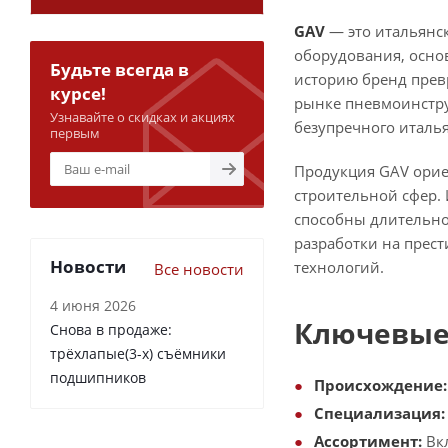
GAV
— это итальянс
оборудования, осно
Будьте всегда в
историю бренд превр
курсе!
рынке пневмоинстру
Узнавайте о скидках и акциях
безупречного италь
первым
Продукция GAV орие
строительной сфер.
способны длительное
разработки на прест
Новости
технологий.
Все новости
4 июня 2026
Ключевые
Снова в продаже:
трёхлапые(3-х) съёмники
подшипников
Происхождение:
Специализация:
Ассортимент:
Вкл