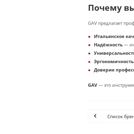
Почему в
GAV предлагает про
Итальянское кач
Надёжность
— ин
Универсальност
Эргономичность
Доверие профес
GAV
— это инструмен
Список бре