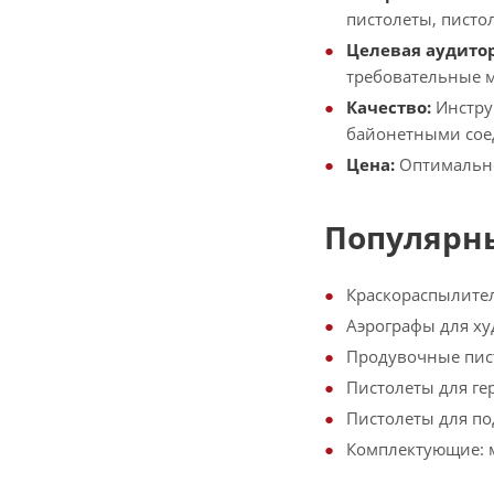
пистолеты, писто
Целевая аудито
требовательные м
Качество:
Инстру
байонетными сое
Цена:
Оптимально
Популярны
Краскораспылител
Аэрографы для ху
Продувочные пист
Пистолеты для ге
Пистолеты для по
Комплектующие: м