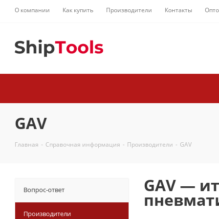
О компании
Как купить
Производители
Контакты
Опт
GAV
Главная
-
Справочная информация
-
Производители
-
GAV
GAV — ит
Вопрос-ответ
пневмат
Производители