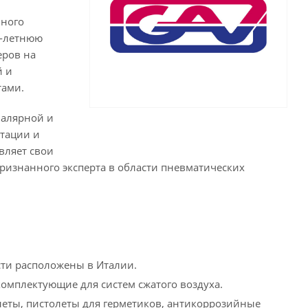
чного
0-летнюю
еров на
й и
тами.
малярной и
атации и
вляет свои
признанного эксперта в области пневматических
ти расположены в Италии.
омплектующие для систем сжатого воздуха.
еты, пистолеты для герметиков, антикоррозийные