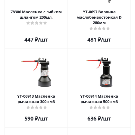
78306 Масленка с гибким
YT-0697 Воронка
шлангом 200мл.
маслобензостойкая D
280мм
447
₽
/шт
481
₽
/шт
YT-06913 Масленка
YT-06914 Масленка
рычажная 300 см3
рычажная 500 см3
590
₽
/шт
636
₽
/шт