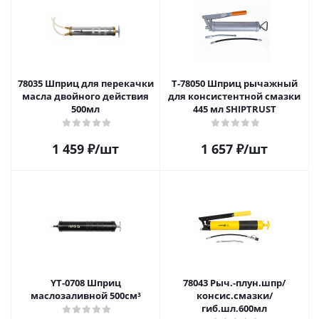
78035 Шприц для перекачки
T-78050 Шприц рычажный
масла двойного действия
для консистентной смазки
500мл
445 мл SHIPTRUST
1 459
₽
/шт
1 657
₽
/шт
YT-0708 Шприц
78043 Рыч.-плун.шпр/
маслозаливной 500см³
консис.смазки/
гиб.шл.600мл