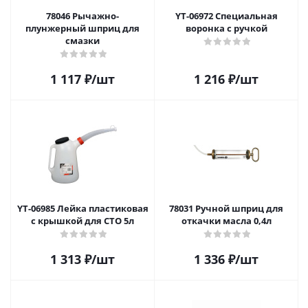
78046 Рычажно-
YT-06972 Специальная
плунжерный шприц для
воронка с ручкой
смазки
1 117
₽
/шт
1 216
₽
/шт
YT-06985 Лейка пластиковая
78031 Ручной шприц для
с крышкой для СТО 5л
откачки масла 0,4л
1 313
₽
/шт
1 336
₽
/шт