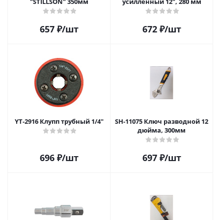
"STILLSON" 350мм
усилленный 12", 280 мм
657
₽
/шт
672
₽
/шт
YT-2916 Клупп трубный 1/4"
SH-11075 Ключ разводной 12
дюйма, 300мм
696
₽
/шт
697
₽
/шт