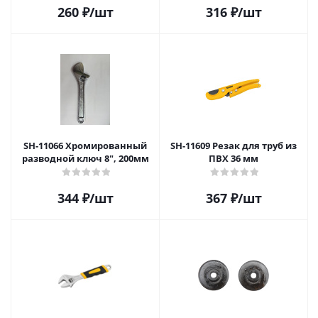
260
₽
/шт
316
₽
/шт
SH-11066 Хромированный
SH-11609 Резак для труб из
разводной ключ 8", 200мм
ПВХ 36 мм
344
₽
/шт
367
₽
/шт