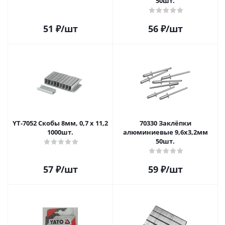
50шт.
51
₽
/шт
56
₽
/шт
YT-7052 Скобы 8мм, 0,7 х 11,2
70330 Заклёпки
1000шт.
алюминиевые 9,6x3,2мм
50шт.
57
₽
/шт
59
₽
/шт