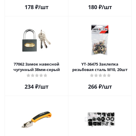
178
₽
/шт
180
₽
/шт
77062 Замок навесной
YT-36475 Заклепка
чугунный 38мм-серый
резьбовая сталь М10, 20шт
234
₽
/шт
266
₽
/шт