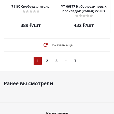
71160 Скобоудалитель
YT-06877 Набор резиновых
прокладок (колец) 225шт
389
₽
/шт
432
₽
/шт
Показать еще
1
2
3
7
Ранее вы смотрели
Компания