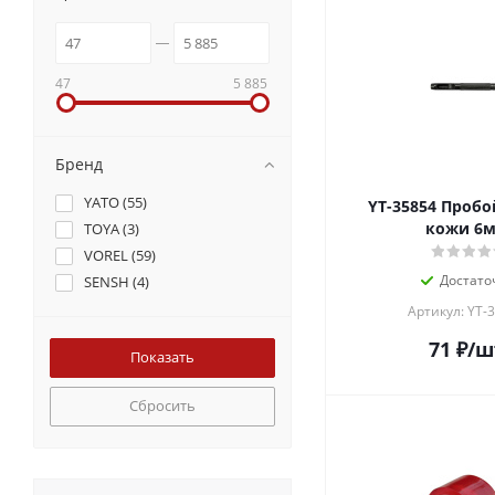
47
5 885
Бренд
YATO (
55
)
YT-35854 Пробойник для
кожи 6
TOYA (
3
)
VOREL (
59
)
Достато
SENSH (
4
)
Артикул: YT-
71
₽
/ш
Сбросить