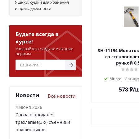
Ящики, сумки для хранения
и принадлежности
Будьте всегда в
курсе!
Узнавайте о скидках и акциях
SH-11194 Молоток-гвоздодер
первым
со стеклоплас
ручкой 0,
Много
Артикул
578
₽
/
Новости
Все новости
4 июня 2026
Снова в продаже:
трёхлапые(3-х) съёмники
подшипников