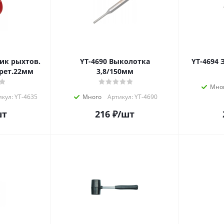
YT-4690 Выколотка
Y
рет.22мм
3,8/150мм
Мно
кул: YT-4635
Много
Артикул: YT-4690
шт
216
₽
/шт