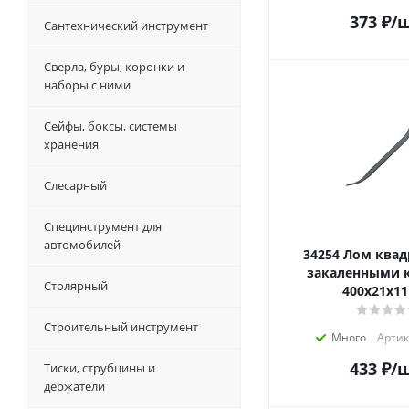
373
₽
/
Сантехнический инструмент
Сверла, буры, коронки и
наборы с ними
Сейфы, боксы, системы
хранения
Слесарный
Специнструмент для
автомобилей
34254 Лом квадратный с
закаленными 
Столярный
400х21х1
Строительный инструмент
Много
Артик
433
₽
/
Тиски, струбцины и
держатели