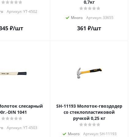
0,7кг
го
Артикул: YT-4502
Много
Артикул: 33655
345
₽
/шт
361
₽
/шт
SH-11193 Молоток-гвоздодер
00г.-DIN 1041
со стеклопластиковой
ручкой 0,25 кг
го
Артикул: YT-4503
Много
Артикул: SH-11193