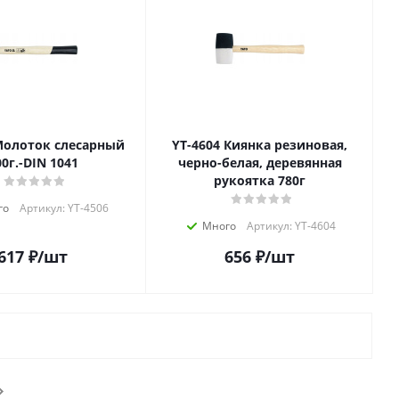
YT-4604 Киянка резиновая,
00г.-DIN 1041
черно-белая, деревянная
рукоятка 780г
го
Артикул: YT-4506
Много
Артикул: YT-4604
617
₽
/шт
656
₽
/шт