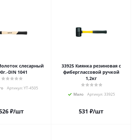
33925 Киянка резиновая с
00г.-DIN 1041
фиберглассовой ручкой
1,2кг
го
Артикул: YT-4505
Мало
Артикул: 33925
526
₽
/шт
531
₽
/шт