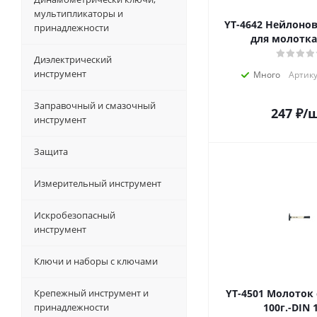
мультипликаторы и
YT-4642 Нейлоновая головка
принадлежности
для молотк
Диэлектрический
инструмент
Много
Артику
Заправочный и смазочный
247
₽
/
инструмент
Защита
Измерительный инструмент
Искробезопасный
инструмент
Ключи и наборы с ключами
Крепежный инструмент и
YT-4501 Молоток слесарный
принадлежности
100г.-DIN 