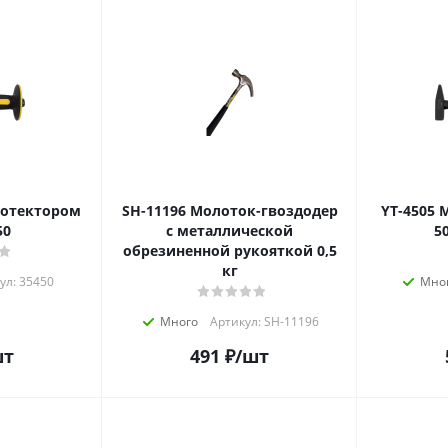
SH-11196 Молоток-гвоздодер
YT-4505 Молоток слесарный
50
с металлической
5
обрезиненной рукояткой 0,5
кг
ул: 35450
Мно
Много
Артикул: SH-11196
шт
491
₽
/шт