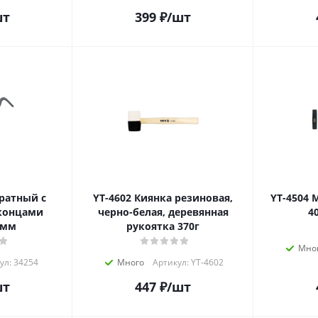
шт
399
₽
/шт
YT-4602 Киянка резиновая,
YT-4504 Молоток слесарный
концами
черно-белая, деревянная
4
1мм
рукоятка 370г
Мно
ул: 34254
Много
Артикул: YT-4602
шт
447
₽
/шт