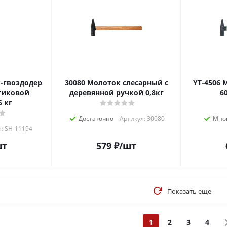
30080 Молоток слесарный с
YT-4506 Молоток слесарный
тиковой
деревянной ручкой 0,8кг
6
5 кг
Достаточно
Артикул: 30080
Мно
: SH-11194
шт
579
₽
/шт
Показать еще
1
2
3
4