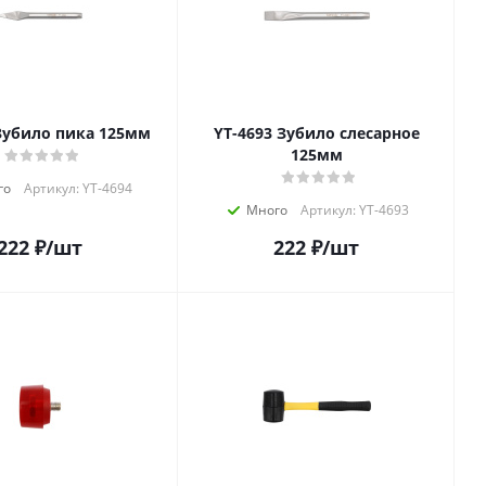
T-4694 Зубило пика 125мм
YT-4693 Зубило слесарное
125мм
го
Артикул: YT-4694
Много
Артикул: YT-4693
222
₽
/шт
222
₽
/шт