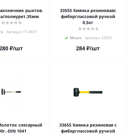
33555 Киянка резиноваяс
а/полиурет.35мм
фиберглассовой ручкой
0,5кг
го
Артикул: YT-4637
Много
Артикул: 33555
280
₽
/шт
284
₽
/шт
33655 Киянка резиновая с
00г.-DIN 1041
фиберглассовой ручкой