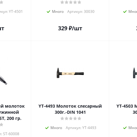
кул: YT-4501
Много
Артикул: 30030
Мно
шт
329
₽
/шт
YT-4493 Молоток слесарный
YT-4503 Молоток слесарный
ружинной
300г.-DIN 1041
3
T, 200 гр.
Много
Артикул: YT-4493
Мно
л: ST-60008