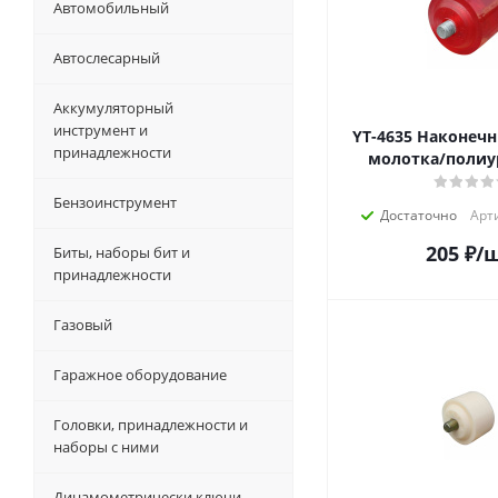
Автомобильный
Автослесарный
Аккумуляторный
инструмент и
YT-4635 Наконечник рыхтов.
принадлежности
молотка/полиу
Бензоинструмент
Достаточно
Арти
205
₽
/
Биты, наборы бит и
принадлежности
Газовый
Гаражное оборудование
Головки, принадлежности и
наборы с ними
Динамометрически ключи,