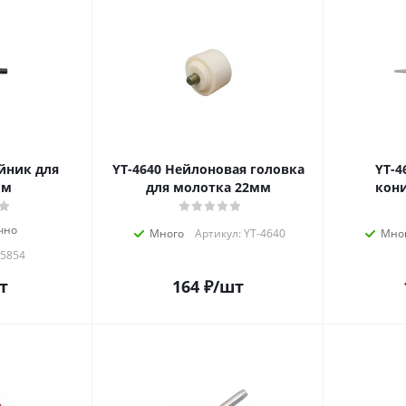
YT-4640 Нейлоновая головка
YT-4691 Пр
мм
для молотка 22мм
кон
чно
Много
Артикул: YT-4640
Мно
35854
т
164
₽
/шт