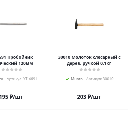
обойник
30010 Молоток слесарный с
ический 120мм
дерев. ручкой 0,1кг
го
Артикул: YT-4691
Много
Артикул: 30010
195
₽
/шт
203
₽
/шт