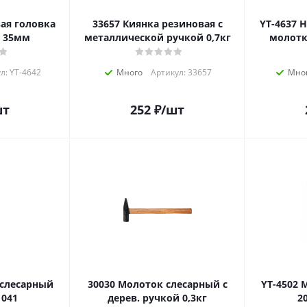
33657 Киянка резиновая с
YT-4637 Наконечник рыхтов.
а 35мм
металлической ручкой 0,7кг
молотк
л: YT-4642
Много
Артикул: 33657
Мно
шт
252
₽
/шт
30030 Молоток слесарный с
YT-4502 Молоток слесарный
1041
дерев. ручкой 0,3кг
2