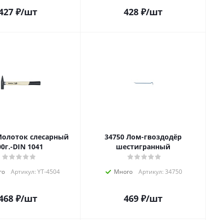
427
₽
/шт
428
₽
/шт
34750 Лом-гвоздодёр
00г.-DIN 1041
шестигранный
го
Артикул: YT-4504
Много
Артикул: 34750
468
₽
/шт
469
₽
/шт