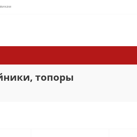
овикам
йники, топоры