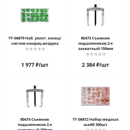
YT-06879 Наб. уплот. колец/
80473 Съемник
систем кондиц.воздуха
подшипников 2-х
захватный 150мм
1 977
₽
/шт
2 384
₽
/шт
80474 Съемник
YT-06872 Набор медных
подшипников 2-х
шайб 300шт
захватный 200мм