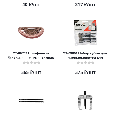
40
₽
/шт
217
₽
/шт
YT-09743 Шлифлента
YT-09901 Набор зубил для
бескон. 10шт P60 10х330мм
пневмомолотка 4пр
365
₽
/шт
375
₽
/шт