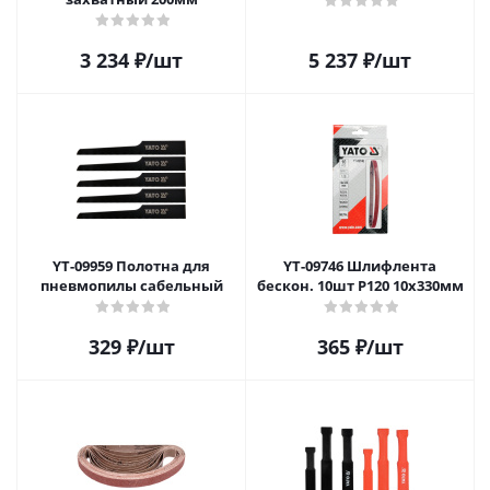
3 234
₽
/шт
5 237
₽
/шт
YT-09959 Полотна для
YT-09746 Шлифлента
пневмопилы сабельный
бескон. 10шт P120 10х330мм
329
₽
/шт
365
₽
/шт