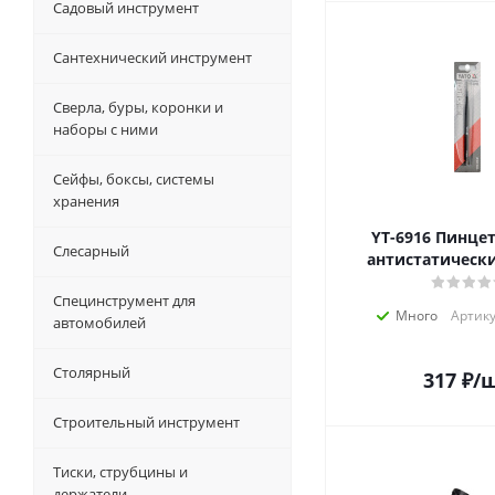
Садовый инструмент
Сантехнический инструмент
Сверла, буры, коронки и
наборы с ними
Сейфы, боксы, системы
хранения
YT-6916 Пинцет прямой
Слесарный
антистатическ
Специнструмент для
Много
Артику
автомобилей
Столярный
317
₽
/
Строительный инструмент
Тиски, струбцины и
держатели