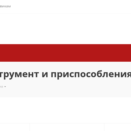
овикам
румент и приспособлени
ия