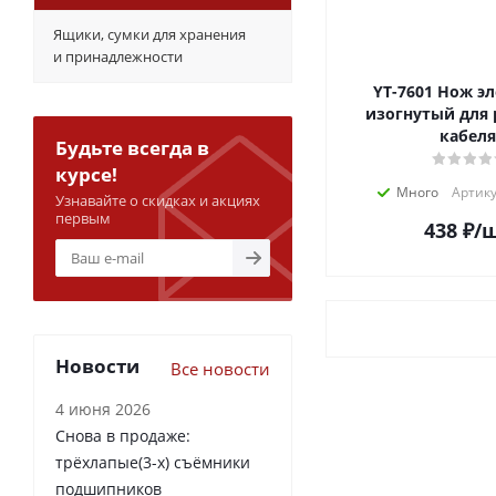
Ящики, сумки для хранения
и принадлежности
YT-7601 Нож электрика
изогнутый для 
кабеля
Будьте всегда в
курсе!
Много
Артику
Узнавайте о скидках и акциях
первым
438
₽
/
Новости
Все новости
4 июня 2026
Снова в продаже:
трёхлапые(3-х) съёмники
подшипников