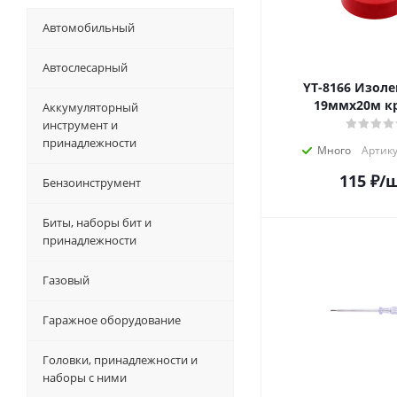
Автомобильный
Автослесарный
YT-8166 Изолента ПВХ
19ммх20м к
Аккумуляторный
инструмент и
принадлежности
Много
Артику
115
₽
/
Бензоинструмент
Биты, наборы бит и
принадлежности
Газовый
Гаражное оборудование
Головки, принадлежности и
наборы с ними