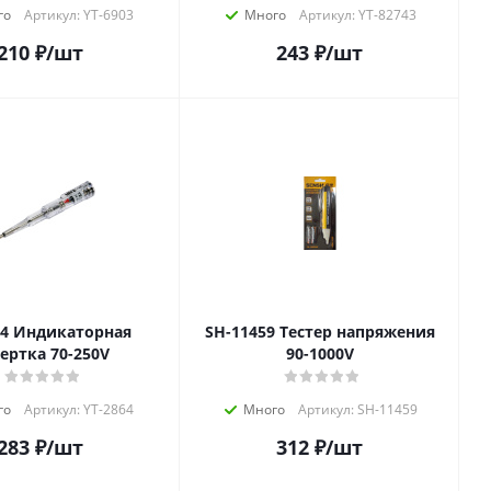
го
Артикул: YT-6903
Много
Артикул: YT-82743
210
₽
/шт
243
₽
/шт
рная
SH-11459 Тестер напряжения
ертка 70-250V
90-1000V
го
Артикул: YT-2864
Много
Артикул: SH-11459
283
₽
/шт
312
₽
/шт