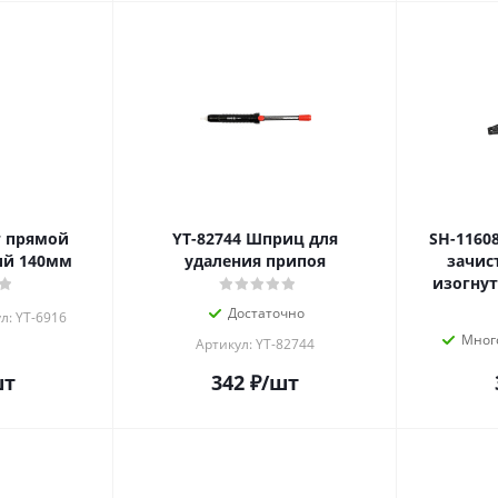
YT-82744 Шприц для
SH-11608 Плоскогубцы 
ий 140мм
удаления припоя
зачис
изогнут
Достаточно
л: YT-6916
Мног
Артикул: YT-82744
шт
342
₽
/шт