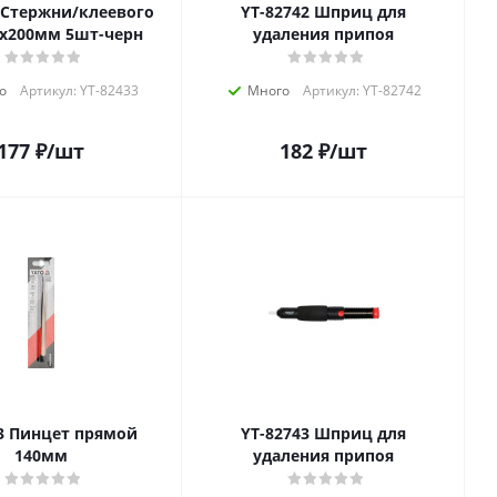
YT-82742 Шприц для
1х200мм 5шт-черн
удаления припоя
о
Артикул: YT-82433
Много
Артикул: YT-82742
177
₽
/шт
182
₽
/шт
мой
YT-82743 Шприц для
140мм
удаления припоя