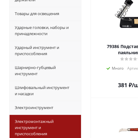
Товары для освещения
Ударные головки, наборы и
принадлежности
79386 Подставка для
Ударный инструмент и
паяльни
приспособления
Шарнирно-губцевый
Много
Артик
инструмент
381
₽
/
Шлифовальный инструмент
и насадки
Электроинструмент
Электромонтажный
инструмент и
приспособления