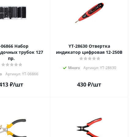
6866 Набор
YT-28630 Отвертка
дочных трубок 127
индикатор цифровая 12-250В
пр.
Много
Артикул: YT-28630
о
Артикул: YT-06866
413
₽
/шт
430
₽
/шт