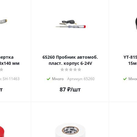
65260 Пробник автомоб.
YT-8159 Изолент
3х140 мм
пласт. корпус 6-24V
15м
: SH-11463
Много
Артикул: 65260
Мно
т
87
₽
/шт