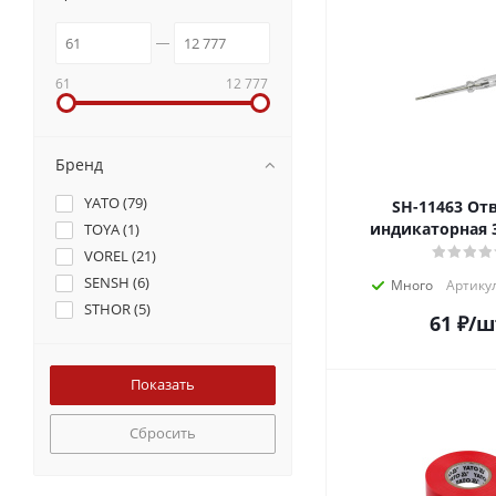
61
12 777
Бренд
YATO (
79
)
SH-11463 Отвертка
индикаторная 
TOYA (
1
)
VOREL (
21
)
SENSH (
6
)
Много
Артикул
STHOR (
5
)
61
₽
/ш
Сбросить