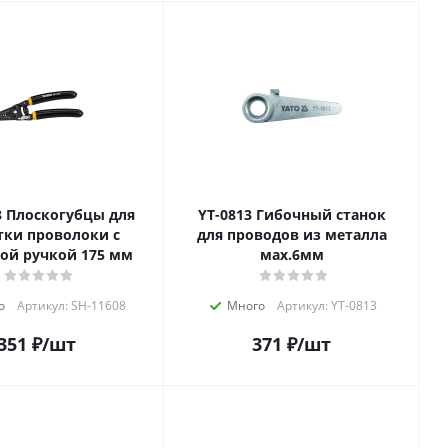
для
YT-0813 Гибочный станок
тки проволоки с
для проводов из металла
ой ручкой 175 мм
мах.6мм
о
Артикул: SH-11608
Много
Артикул: YT-0813
351
₽
/шт
371
₽
/шт