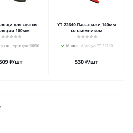
YT-22640 Пассатижи 140мм
оляции 160мм
со съёмником
точно
Артикул: 40056
Много
Артикул: YT-22640
509
₽
/шт
530
₽
/шт