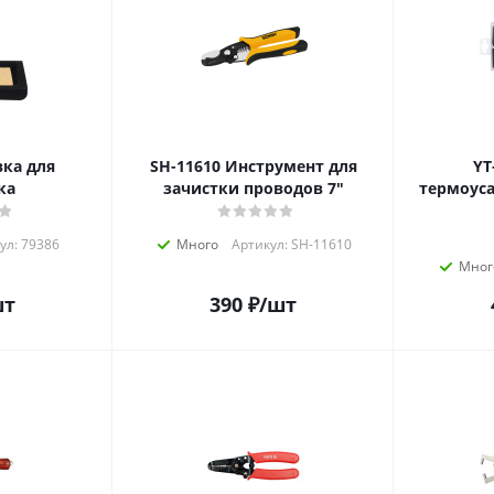
SH-11610 Инструмент для
YT-0
ка
зачистки проводов 7"
термоуса
ул: 79386
Много
Артикул: SH-11610
Мног
шт
390
₽
/шт