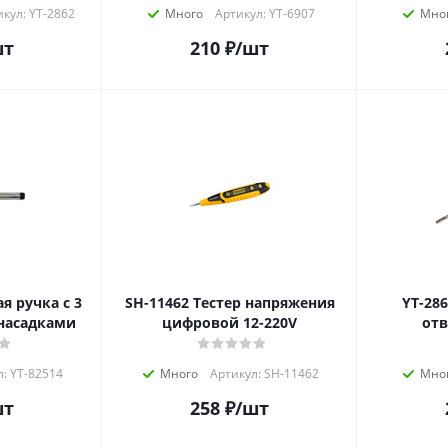
кул: YT-2862
Много
Артикул: YT-6907
Мно
шт
210
₽
/шт
SH-11462 Тестер напряжения
YT-2864 Индикато
насадками
цифровой 12-220V
отв
л: YT-82514
Много
Артикул: SH-11462
Мно
шт
258
₽
/шт