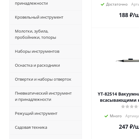
принадлежности
Достаточно
Арти
188
₽
/
Кровельный инструмент
Молотки, зубила,
пробойники, топоры
Наборы инструментов
Оснастка и расходники
Отвертки и наборы отверток
Пневматический инструмент
YT-82514 Вакуумная ручка с 3
и принадлежности
всасывающими 
Режущий инструмент
Много
Артику
247
₽
/
Садовая техника