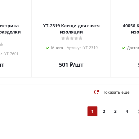
YT-2319 Клещи для снятя
40056 Клещи для снятия
разделки
изоляции
из
Много
Артикул: YT-2319
Доста
л: YT-7601
шт
501
₽
/шт
Показать еще
1
2
3
4