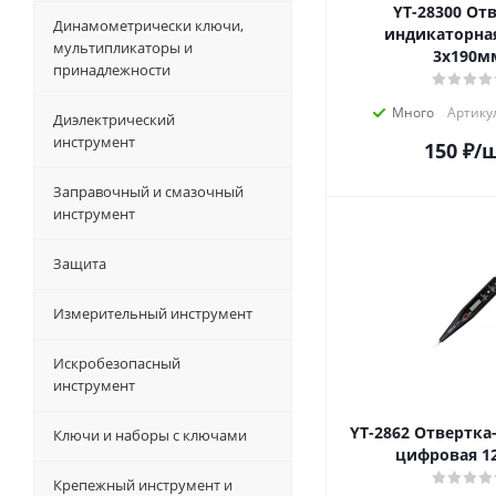
YT-28300 Отвёртка
Динамометрически ключи,
индикаторная
мультипликаторы и
3х190м
принадлежности
Много
Артику
Диэлектрический
инструмент
150
₽
/
Заправочный и смазочный
инструмент
Защита
Измерительный инструмент
Искробезопасный
инструмент
YT-2862 Отвертка-индикатор
Ключи и наборы с ключами
цифровая 12
Крепежный инструмент и