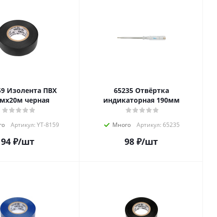
а ПВХ
65235 Отвёртка
мх20м черная
индикаторная 190мм
го
Артикул: YT-8159
Много
Артикул: 65235
94
₽
/шт
98
₽
/шт