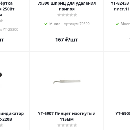
79390 Шприц для удаления
YT-82433 Стержни/клеевого
 250Вт
припоя
пист.1
м
Много
Артикул: 79390
Мног
л: YT-28300
шт
167
₽
/шт
YT-6907 Пинцет изогнутый
YT-6903 Пинцет пря
-220В
115мм