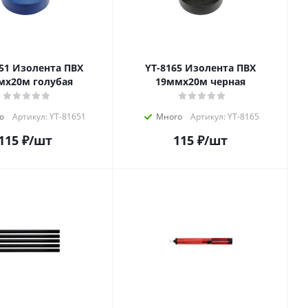
та ПВХ
YT-8165 Изолента ПВХ
мх20м голубая
19ммх20м черная
о
Артикул: YT-81651
Много
Артикул: YT-8165
115
₽
/шт
115
₽
/шт