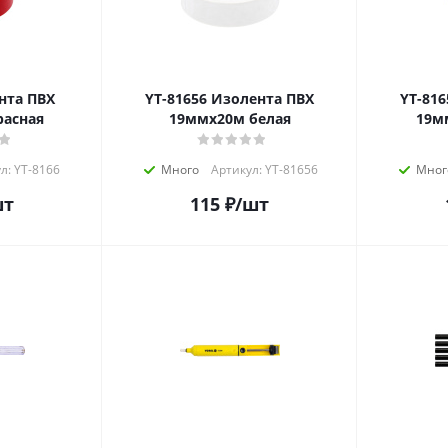
YT-81656 Изолента ПВХ
YT-81651 Изолен
расная
19ммх20м белая
19м
л: YT-8166
Много
Артикул: YT-81656
Мног
шт
115
₽
/шт