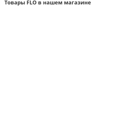
Товары FLO в нашем магазине
99037 Рыхлитель комбинированный
99419 Черенок для щеток с резьбой металлический