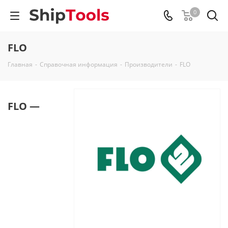
0
FLO
Главная
-
Справочная информация
-
Производители
-
FLO
FLO —