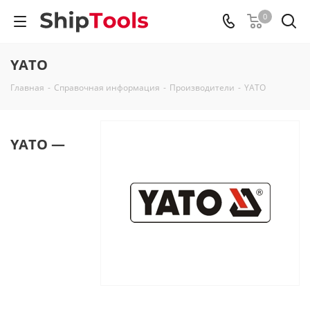
0
YATO
Главная
-
Справочная информация
-
Производители
-
YATO
YATO —